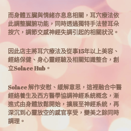
而身體五臟與情緒亦息息相關，耳穴療法依
此調整臟腑功能，同時透過獨特手法替耳朵
按穴，調節交感神經失調引起的相關狀況。
因此店主將耳穴療法及從事15年以上美容、
經絡保健、身心靈經驗及相關知識整合，創
立Solace Hub。
Solace 解作安慰、緩解意思，這裡融合中醫
經絡養生及西方醫學協調神經系統概念，漸
進式由身體放鬆開始，擴展至神經系統，再
深沉到心靈放空的感官享受，變美之餘同時
調理。