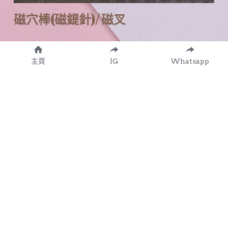
磁穴棒(磁鍉針)/ 磁叉
磁療屬於物理療法，利用磁性吸引及帶動血
液中的鐵質，促進血液流動
主頁
IG
Whatsapp
磁力能刺激穴位經絡，改善經絡不通、血氣
不順，舒緩肌肉繃緊
把阻塞或滯留在體內毒素和癈物排走，促進
身陣代謝，比人手指壓更快逹到血液循環效
果