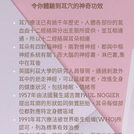
令你體驗到耳穴的神奇功效
耳穴療法已有過千年歷史，人體各部份的氣
血由十二經絡與分出支脈所提供，並互相連
通，所以十二經絡與耳朵相連
耳朵有四對腦神經，兩對脊神經，都與中樞
神經系統有關；而大腦的神經叢、淋巴叢,集
中在耳後
英國利茲大學的研究人員發現，通過刺激外
耳中的迷走神經，可以延緩衺老，改進全身
的健康狀況，包括睡眠、情緒等
1957年由法國醫生諾吉爾PAUL NOGIER 
提出耳廓的形狀如同倒置胚胎，耳朵每個部
位都對應特定身體區域
1991年耳穴療法被世界衛生組織(WHO)所
認可，列為標準有效治療