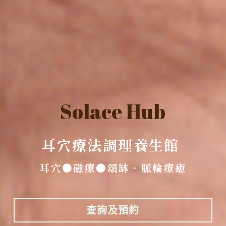
Solace Hub
耳穴療法調理養生館 
耳穴●磁療●頌缽‧脈輪療癒
查詢及預約